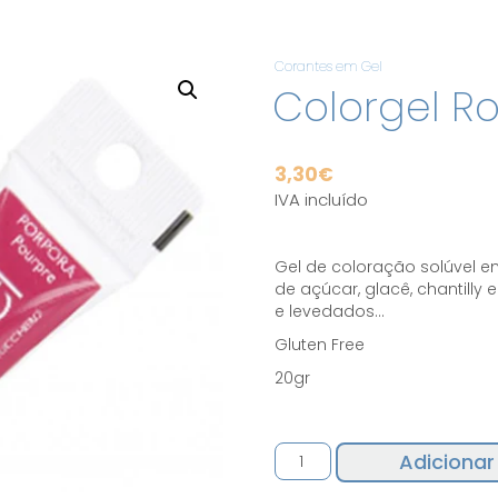
Corantes em Gel
Colorgel R
3,30
€
IVA incluído
Gel de coloração solúvel e
de açúcar, glacê, chantilly
e levedados…
Gluten Free
20gr
Quantidade
Adicionar
de
Colorgel