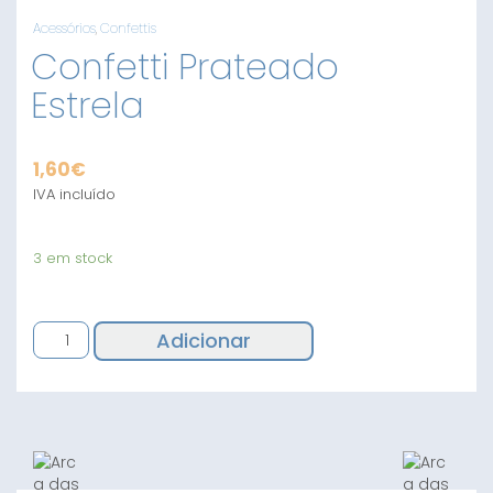
Acessórios
,
Confettis
Confetti Prateado
Estrela
1,60
€
IVA incluído
3 em stock
Quantidade
Adicionar
de
Confetti
Prateado
Estrela