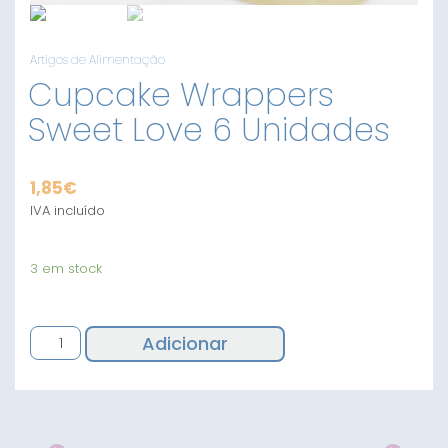
Artigos de Alimentação
Cupcake Wrappers
Sweet Love 6 Unidades
1,85
€
IVA incluído
3 em stock
Quantidade
Adicionar
de
Cupcake
Wrappers
Sweet
Love