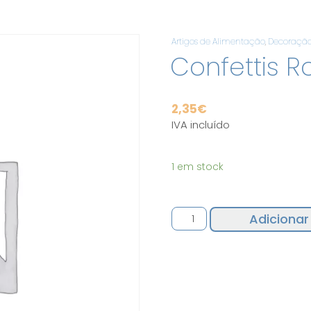
Artigos de Alimentação
,
Decoraçã
Confettis R
2,35
€
IVA incluído
1 em stock
Quantidade
Adicionar
de
Confettis
Rosa
55gr