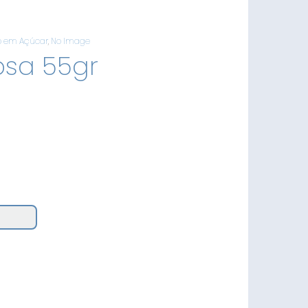
o em Açúcar
,
No Image
osa 55gr