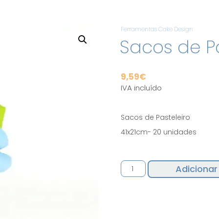
Ferramentas Cake Design
Sacos de Pa
9,59
€
IVA incluído
Sacos de Pasteleiro
41x21cm- 20 unidades
Quantidade
Adicionar
de
Sacos
de
Pasteleiro