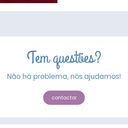
Açúcar
Azul
Turquesa
250gr
Tem questões?
Não há problema, nós ajudamos!
contactar