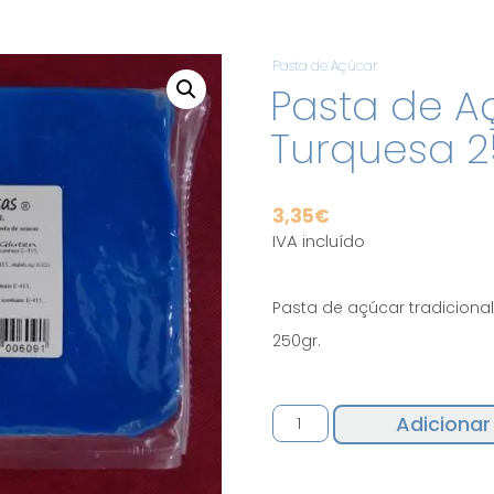
Pasta de Açúcar
Pasta de A
Turquesa 2
3,35
€
IVA incluído
Pasta de açúcar tradicional
250gr.
Quantidade
Adicionar
de
Pasta
de