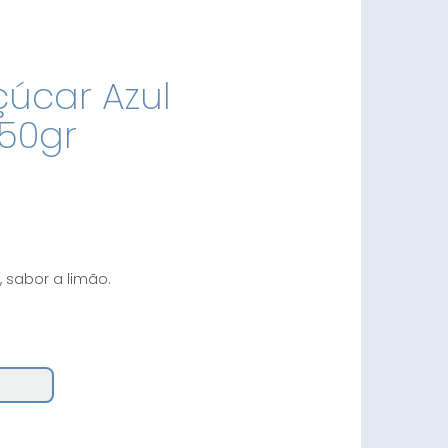
çúcar Azul
50gr
, sabor a limão.