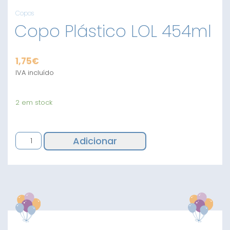
Copos
Copo Plástico LOL 454ml
1,75
€
IVA incluído
2 em stock
Quantidade
Adicionar
de
Copo
Plástico
LOL
454ml