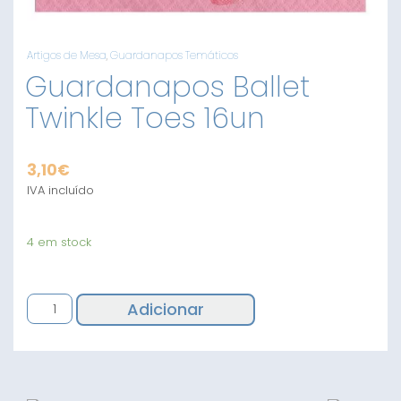
Artigos de Mesa
,
Guardanapos Temáticos
Guardanapos Ballet
Twinkle Toes 16un
3,10
€
IVA incluído
4 em stock
Quantidade
Adicionar
de
Guardanapos
Ballet
Twinkle
Toes