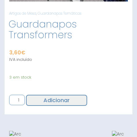
Artigos de Mesa
,
Guardanapos Temáticos
Guardanapos
Transformers
3,60
€
IVA incluído
3 em stock
Quantidade
Adicionar
de
Guardanapos
Transformers