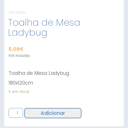
Temáticas
Toalha de Mesa
Ladybug
5,09
€
IVA incluído
Toalha de Mesa Ladybug
180x120cm
5 em stock
Quantidade
Adicionar
de
Toalha
de