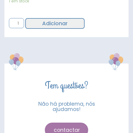
1 em stock
Quantidade
Adicionar
de
Bubble
22"
Baby
shower
Tem questões?
Não há problema, nós
ajudamos!
contactar