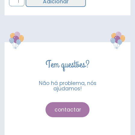
Adicionar
de
Balão
Bubble
Minnie
1º
Aniversário
Tem questões?
Não há problema, nós
ajudamos!
contactar