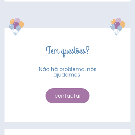
Foil
Letra
J
Dourado
Tem questões?
Não há problema, nós
ajudamos!
contactar