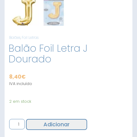
Balões
,
Foil Letras
Balão Foil Letra J
Dourado
8,40
€
IVA incluído
2 em stock
Quantidade
Adicionar
de
Balão