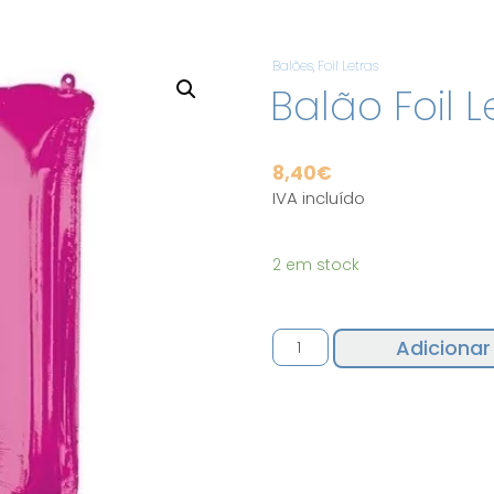
Balões
,
Foil Letras
Balão Foil 
8,40
€
IVA incluído
2 em stock
Quantidade
Adicionar
de
Balão
Foil
Letra
U
Rosa