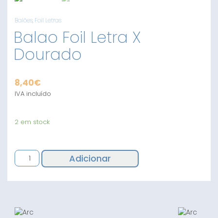
Balões
,
Foil Letras
Balao Foil Letra X
Dourado
8,40
€
IVA incluído
2 em stock
Quantidade
Adicionar
de
Balao
Foil
Letra
X
Dourado