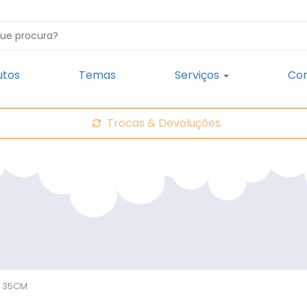
utos
Temas
Serviços
Con
Trocas & Devoluções
l 35CM