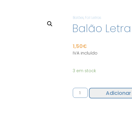
Balões
,
Foil Letras
Balão Letra
1,50
€
IVA incluído
3 em stock
Quantidade
Adicionar
de
Balão
Letra
B
Azul
35CM