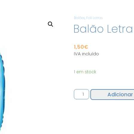
Balões
,
Foil Letras
Balão Letr
1,50
€
IVA incluído
1 em stock
Quantidade
Adicionar
de
Balão
Letra
O
Azul
35CM