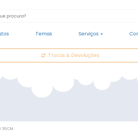
utos
Temas
Serviços
Con
Trocas & Devoluções
ul 35CM