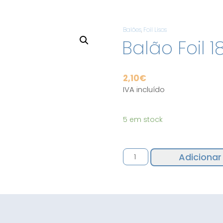
Balões
,
Foil Lisos
Balão Foil 1
2,10
€
IVA incluído
5 em stock
Quantidade
Adicionar
de
Balão
Foil
18"
Rosa
Pastel
1uni