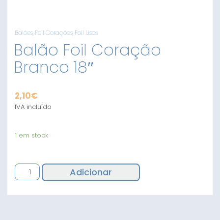
Balões
,
Foil Corações
,
Foil Lisos
Balão Foil Coração
Branco 18″
2,10
€
IVA incluído
1 em stock
Quantidade
Adicionar
de
Balão
Foil
Coração
Branco