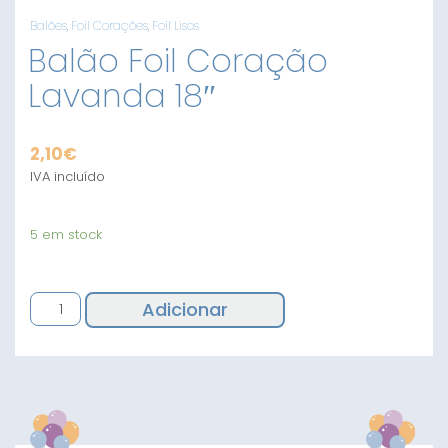
Balões
,
Foil Corações
,
Foil Lisos
Balão Foil Coração
Lavanda 18″
2,10
€
IVA incluído
5 em stock
Quantidade
Adicionar
de
Balão
Foil
Coração
Lavanda
18"