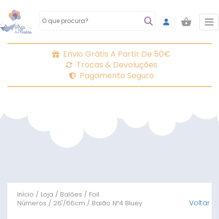
To
Envio Grátis A Partir De 50€
Trocas & Devoluções
Pagamento Seguro
Início
/
Loja
/
Balões
/
Foil
Voltar
Números
/
26"/66cm
/ Balão Nº4 Bluey