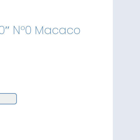
40″ Nº0 Macaco