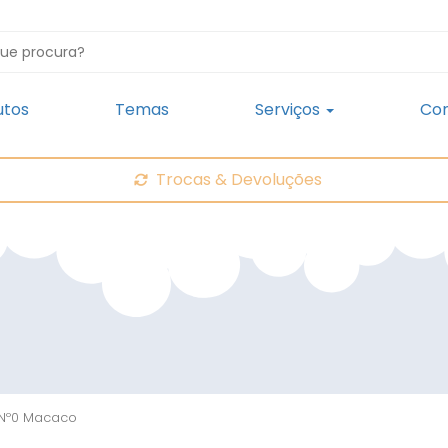
utos
Temas
Serviços
Con
Trocas & Devoluções
″ Nº0 Macaco