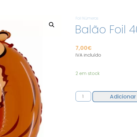
Foil Números
Balão Foil 
7,00
€
IVA incluído
2 em stock
Quantidade
Adicionar
de
Balão
Foil
40"
Nº0
Macaco