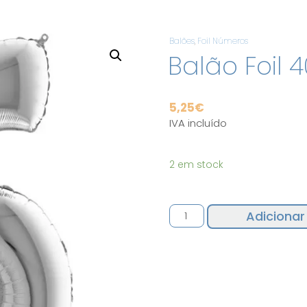
Balões
,
Foil Números
Balão Foil 
5,25
€
IVA incluído
2 em stock
Quantidade
Adicionar
de
Balão
Foil
40"
Nº6
Prata
Grabo