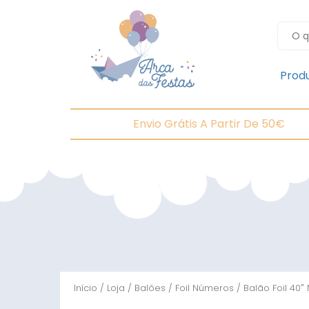
Prod
Envio Grátis A Partir De 50€
Início
/
Loja
/
Balões
/
Foil Números
/ Balão Foil 40″