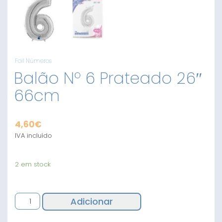
Foil Números
Balão Nº 6 Prateado 26″
66cm
4,60
€
IVA incluído
2 em stock
Quantidade
Adicionar
de
Balão