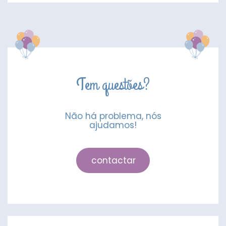
Nº
6
Prateado
26"
66cm
Tem questões?
Não há problema, nós
ajudamos!
contactar