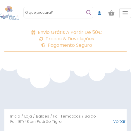
To
Envio Grátis A Partir De 50€
Trocas & Devoluções
Pagamento Seguro
Início
/
Loja
/
Balões
/
Foil Temáticos
/ Balão
Voltar
Foil 18″/46cm Padrão Tigre