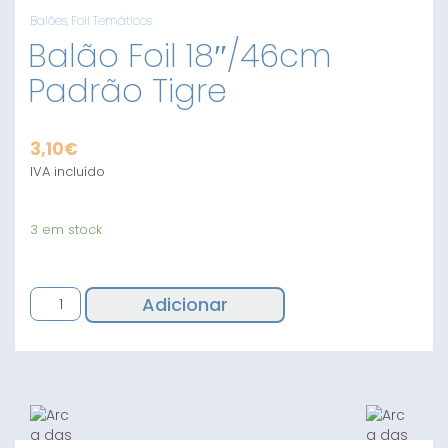
Balões
,
Foil Temáticos
Balão Foil 18″/46cm
Padrão Tigre
3,10
€
IVA incluído
3 em stock
Quantidade
Adicionar
de
Balão
Foil
18"/46cm
Padrão
Tigre