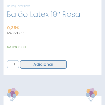
Balões
,
Látex Lisos
Balão Latex 19″ Rosa
0,35
€
IVA incluído
50 em stock
Quantidade
Adicionar
de
Balão
Latex
19"
Rosa