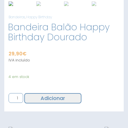
Bandeiras
,
Happy Birthday
Bandeira Balão Happy
Birthday Dourado
29,90
€
IVA incluído
4 em stock
Quantidade
Adicionar
de
Bandeira
Balão
Happy
Birthday