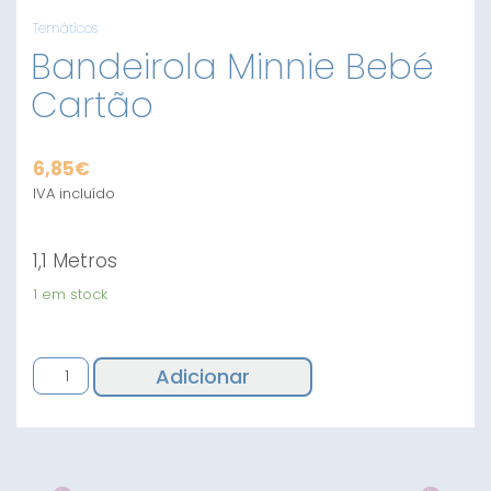
Temáticos
Bandeirola Minnie Bebé
Cartão
6,85
€
IVA incluído
1,1 Metros
1 em stock
Quantidade
Adicionar
de
Bandeirola
Minnie
Bebé
Cartão