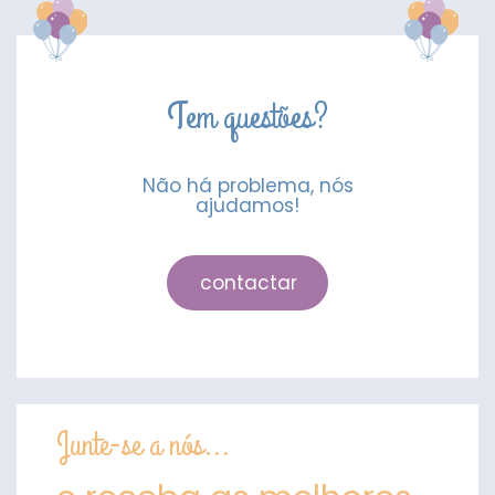
Mágica
Rosa
e
Dourada
TT
Tem questões?
Não há problema, nós
ajudamos!
contactar
Junte-se a nós...