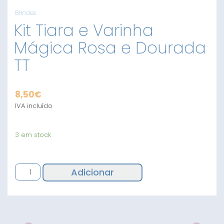
Brindes
Kit Tiara e Varinha
Mágica Rosa e Dourada
TT
8,50
€
IVA incluído
3 em stock
Quantidade
Adicionar
de
Kit
Tiara
e
Varinha