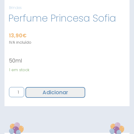
Brindes
Perfume Princesa Sofia
13,90
€
IVA incluído
50ml
1 em stock
Quantidade
Adicionar
de
Perfume
Princesa
Sofia