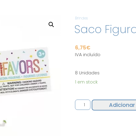
Brindes
Saco Figura
6,75
€
IVA incluído
8 Unidades
1 em stock
Quantidade
Adicionar
de
Saco
Figuras
Unicórnio