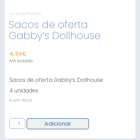
Sacos de Prendas
Sacos de oferta
Gabby’s Dollhouse
4,34
€
IVA incluído
Sacos de oferta Gabby’s Dollhouse
4 unidades
4 em stock
Quantidade
Adicionar
de
Sacos
de