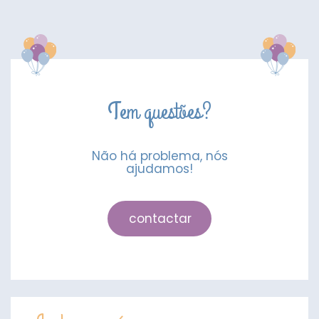
oferta
Gabby's
Dollhouse
Tem questões?
Não há problema, nós
ajudamos!
contactar