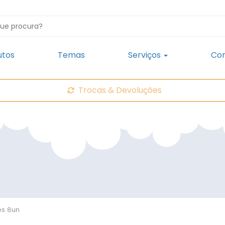
utos
Temas
Serviços
Con
Trocas & Devoluções
es 8un