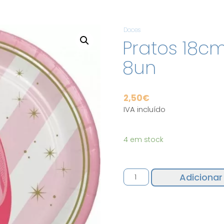
Doces
Pratos 18cm
8un
2,50
€
IVA incluído
4 em stock
Quantidade
Adicionar
de
Pratos
18cm
Ballet
Twinkle