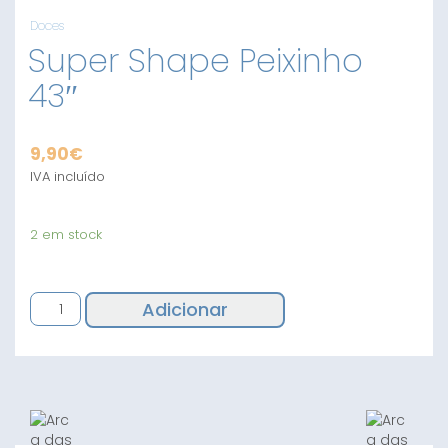
Doces
Super Shape Peixinho
43″
9,90
€
IVA incluído
2 em stock
Quantidade
Adicionar
de
Super
Shape
Peixinho
43"