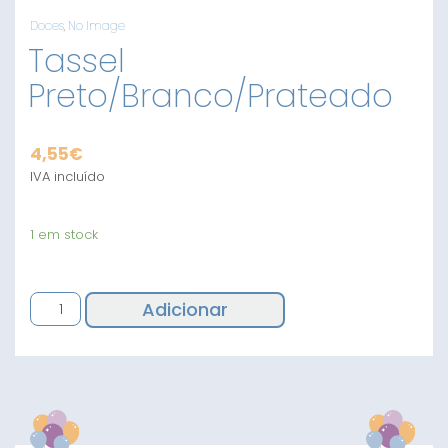
Doces
,
No Image
Tassel
Preto/Branco/Prateado
4,55
€
IVA incluído
1 em stock
Quantidade
Adicionar
de
Tassel
Preto/Branco/Prateado