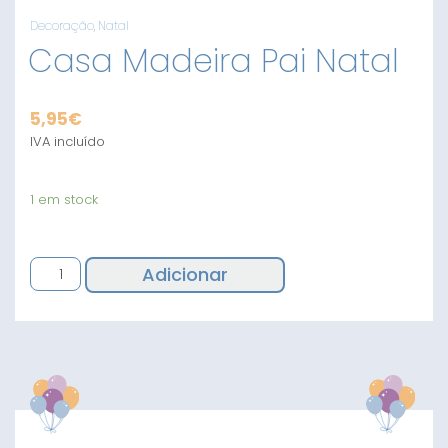
Decoração
,
Natal
Casa Madeira Pai Natal
5,95
€
IVA incluído
1 em stock
Quantidade
Adicionar
de
Casa
Madeira
Pai
Natal