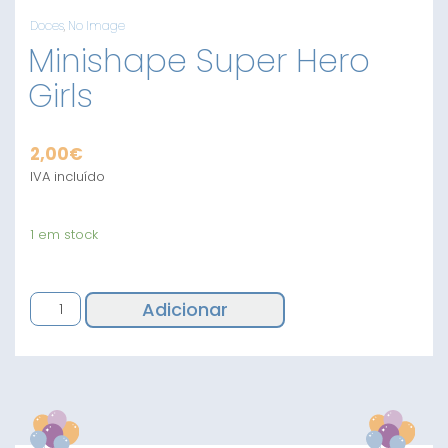
Doces
,
No Image
Minishape Super Hero
Girls
2,00
€
IVA incluído
1 em stock
Quantidade
Adicionar
de
Minishape
Super
Hero
Girls