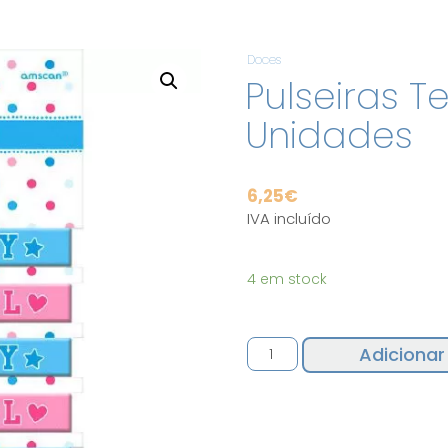
Doces
Pulseiras T
Unidades
6,25
€
IVA incluído
4 em stock
Quantidade
Adicionar
de
Pulseiras
Team
Boy/Girl
6