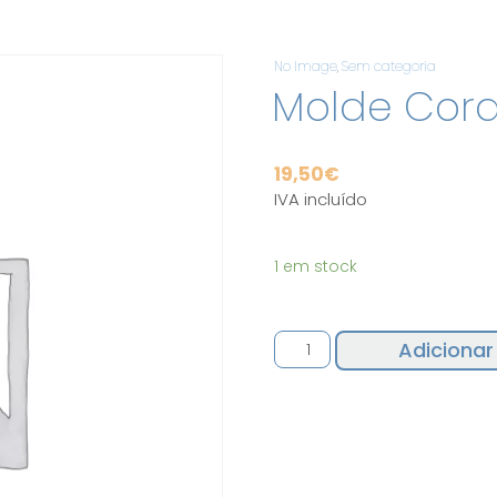
No Image
,
Sem categoria
Molde Cor
19,50
€
IVA incluído
1 em stock
Quantidade
Adicionar
de
Molde
Coração