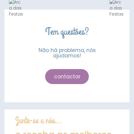
Alface
250g
Tem questões?
Não há problema, nós
ajudamos!
contactar
Junte-se a nós...