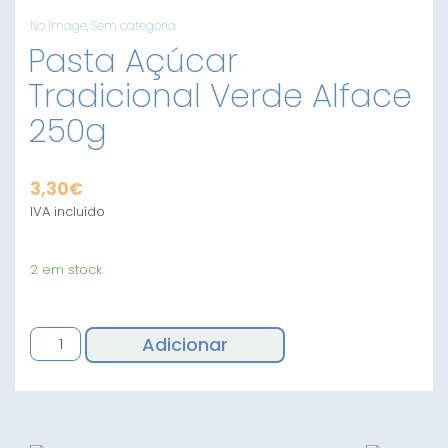
No Image
,
Sem categoria
Pasta Açúcar
Tradicional Verde Alface
250g
3,30
€
IVA incluído
2 em stock
Quantidade
Adicionar
de
Pasta
Açúcar
Tradicional
Verde