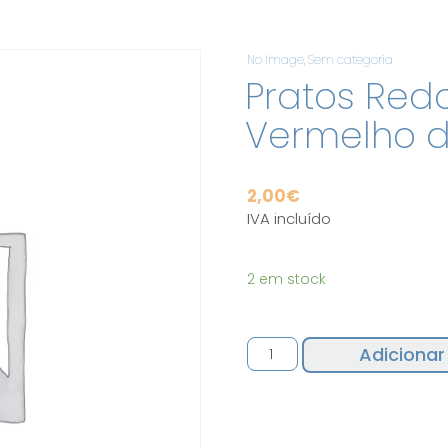
No Image
,
Sem categoria
Pratos Red
Vermelho d
2,00
€
IVA incluído
2 em stock
Quantidade
Adicionar
de
Pratos
Redondos
17cm
Vermelho