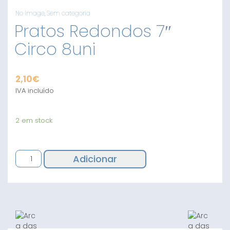
No Image
,
Sem categoria
Pratos Redondos 7″
Circo 8uni
2,10
€
IVA incluído
2 em stock
Quantidade
Adicionar
de
Pratos
Redondos
7"
Circo
8uni