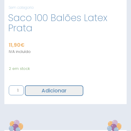
Sem categoria
Saco 100 Balões Latex
Prata
11,90
€
IVA incluído
2 em stock
Quantidade
Adicionar
de
Saco
100
Balões
Latex
Prata