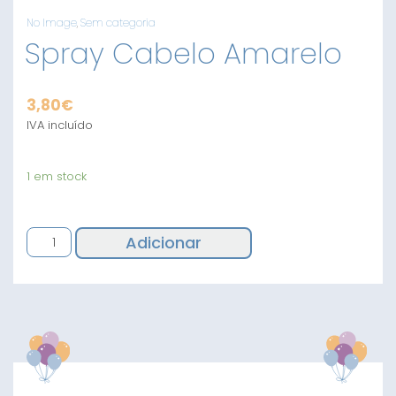
No Image
,
Sem categoria
Spray Cabelo Amarelo
3,80
€
IVA incluído
1 em stock
Quantidade
Adicionar
de
Spray
Cabelo
Amarelo