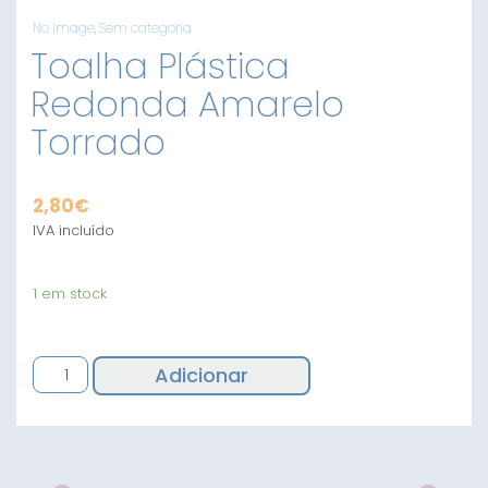
No Image
,
Sem categoria
Toalha Plástica
Redonda Amarelo
Torrado
2,80
€
IVA incluído
1 em stock
Quantidade
Adicionar
de
Toalha
Plástica
Redonda
Amarelo