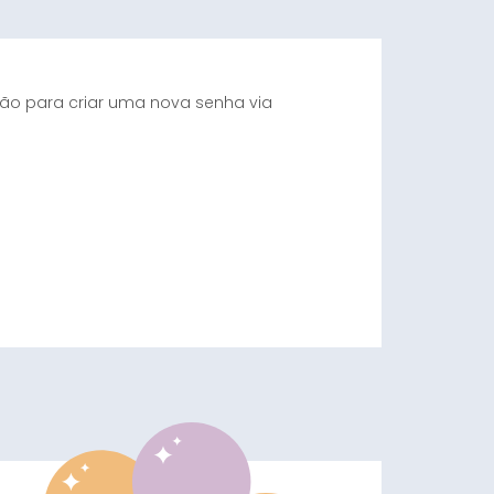
ção para criar uma nova senha via