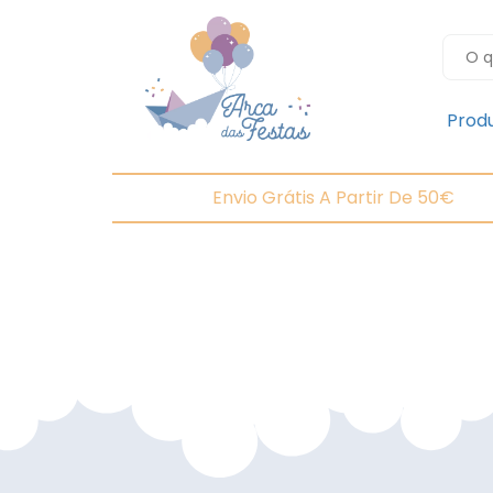
Prod
Envio Grátis A Partir De 50€