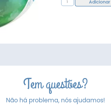
Adicionar
de
Balão
Fortnite
Tem questões?
Não há problema, nós ajudamos!