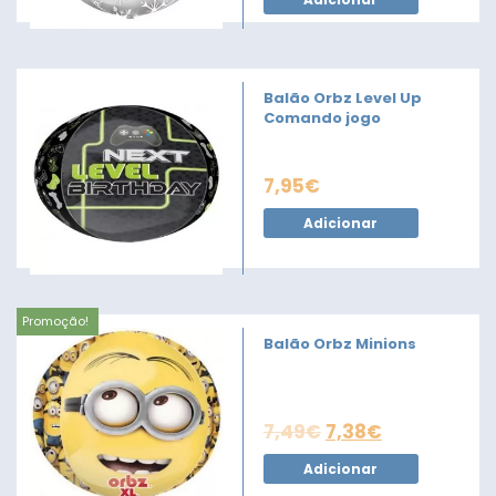
Balão Orbz Level Up
Comando jogo
7,95
€
Adicionar
Promoção!
Balão Orbz Minions
7,49
€
7,38
€
Adicionar