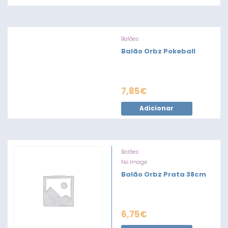
Balões
Balão Orbz Pokeball
7,85
€
Adicionar
Balões
No Image
Balão Orbz Prata 38cm
6,75
€