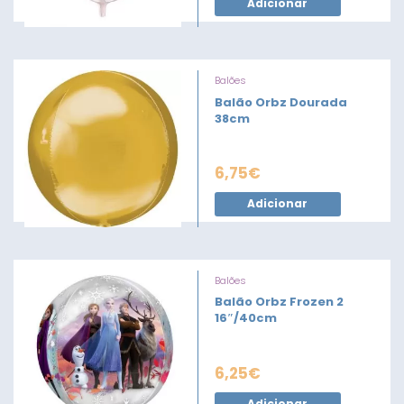
Adicionar
Balões
Balão Orbz Dourada
38cm
6,75
€
Adicionar
Balões
Balão Orbz Frozen 2
16″/40cm
6,25
€
Adicionar