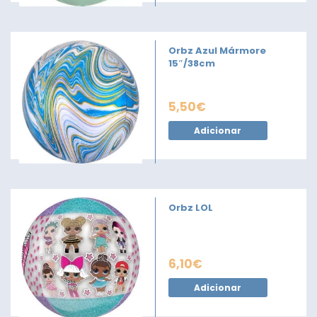
Orbz Azul Mármore
15″/38cm
5,50
€
Adicionar
Orbz LOL
6,10
€
Adicionar