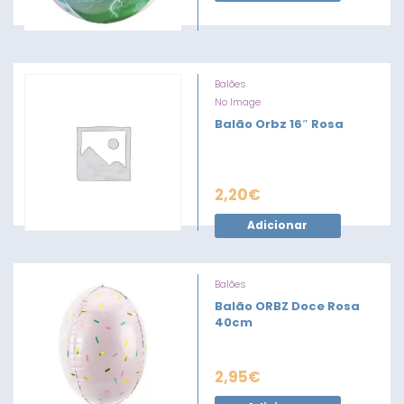
Balões
No Image
Balão Orbz 16″ Rosa
2,20
€
Adicionar
Balões
Balão ORBZ Doce Rosa
40cm
2,95
€