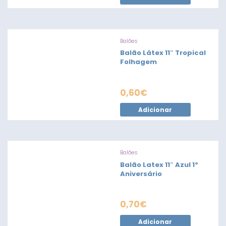
Balões
Balão Látex 11″ Tropical
Folhagem
0,60
€
Adicionar
Balões
Balão Latex 11″ Azul 1º
Aniversário
0,70
€
Adicionar