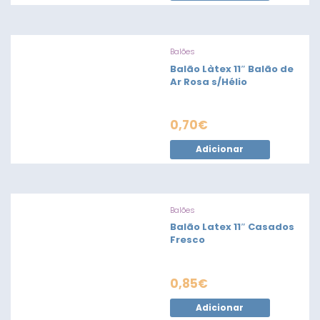
Balões
Balão Làtex 11″ Balão de
Ar Rosa s/Hélio
0,70
€
Adicionar
Balões
Balão Latex 11″ Casados
Fresco
0,85
€
Adicionar