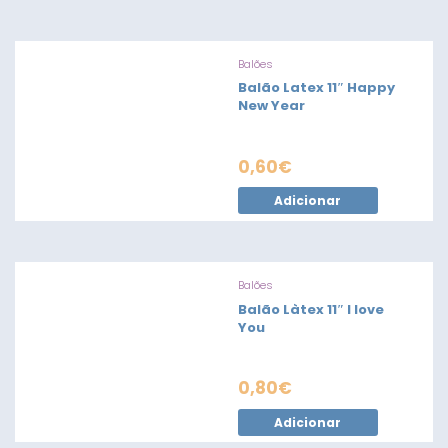
Balões
Balão Latex 11″ Happy
New Year
0,60
€
Adicionar
Balões
Balão Làtex 11″ I love
You
0,80
€
Adicionar