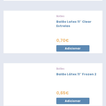
Balões
Balão Latex 11″ Clear
Estrelas
0,70
€
Adicionar
Balões
Balão Látex 11″ Frozen 2
0,65
€
Adicionar