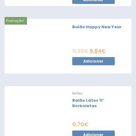
Promoção!
Balão Happy New Year
11,20
€
9,84
€
Adicionar
Balões
Balão Látex 11″
Borboletas
0,70
€
Adicionar