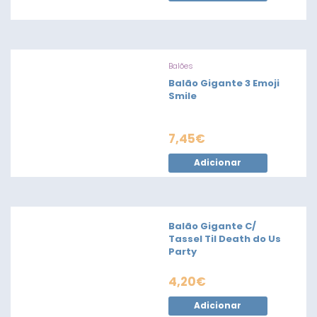
Balões
Balão Gigante 3 Emoji
Smile
7,45
€
Adicionar
Balão Gigante C/
Tassel Til Death do Us
Party
4,20
€
Adicionar