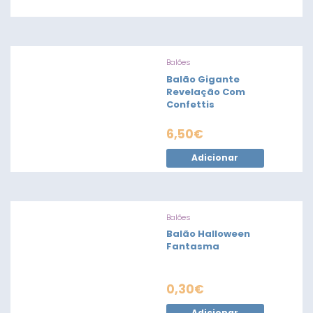
Balões
Balão Gigante
Revelação Com
Confettis
6,50
€
Adicionar
Balões
Balão Halloween
Fantasma
0,30
€
Adicionar