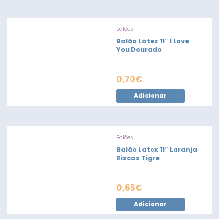
Balões
Balão Latex 11″ I Love
You Dourado
0,70
€
Adicionar
Balões
Balão Latex 11″ Laranja
Riscas Tigre
0,65
€
Adicionar