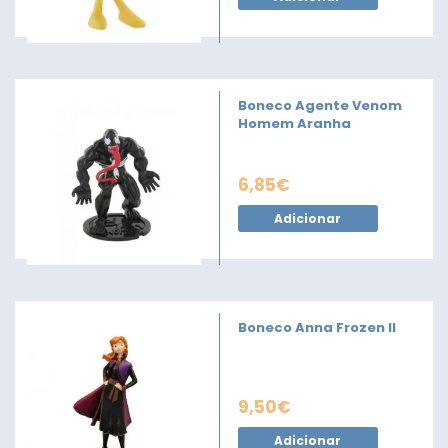
Boneco Agente Venom
Homem Aranha
6,85
€
Adicionar
Boneco Anna Frozen II
9,50
€
Adicionar